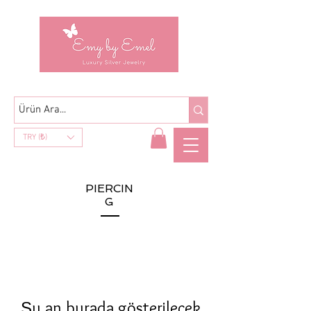
TRY (₺)
PIERCIN
G
Şu an burada gösterilecek