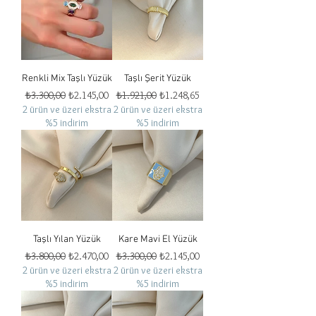
Renkli Mix Taşlı Yüzük
Taşlı Şerit Yüzük
Normal Fiyat
İndirimli Fiyat
Normal Fiyat
İndirimli Fiyat
₺3.300,00
₺2.145,00
₺1.921,00
₺1.248,65
2 ürün ve üzeri ekstra
2 ürün ve üzeri ekstra
%5 indirim
%5 indirim
Taşlı Yılan Yüzük
Kare Mavi El Yüzük
Normal Fiyat
İndirimli Fiyat
Normal Fiyat
İndirimli Fiyat
₺3.800,00
₺2.470,00
₺3.300,00
₺2.145,00
2 ürün ve üzeri ekstra
2 ürün ve üzeri ekstra
%5 indirim
%5 indirim