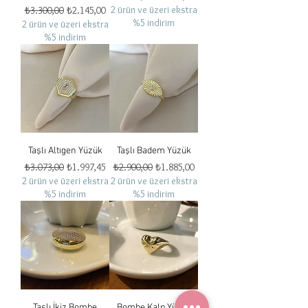
Normal Fiyat
İndirimli Fiyat
2 ürün ve üzeri ekstra
₺3.300,00
₺2.145,00
%5 indirim
2 ürün ve üzeri ekstra
%5 indirim
Taşlı Altıgen Yüzük
Taşlı Badem Yüzük
Normal Fiyat
İndirimli Fiyat
Normal Fiyat
İndirimli Fiyat
₺3.073,00
₺1.997,45
₺2.900,00
₺1.885,00
2 ürün ve üzeri ekstra
2 ürün ve üzeri ekstra
%5 indirim
%5 indirim
Taşlı İkiz Bombe
Bombe Kalp Yüzük