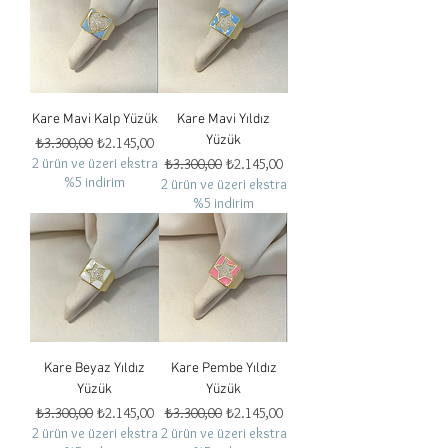
Kare Mavi Kalp Yüzük
Kare Mavi Yıldız
Yüzük
Normal Fiyat
İndirimli Fiyat
₺3.300,00
₺2.145,00
2 ürün ve üzeri ekstra
Normal Fiyat
İndirimli Fiyat
₺3.300,00
₺2.145,00
%5 indirim
2 ürün ve üzeri ekstra
%5 indirim
Kare Beyaz Yıldız
Kare Pembe Yıldız
Yüzük
Yüzük
Normal Fiyat
İndirimli Fiyat
Normal Fiyat
İndirimli Fiyat
₺3.300,00
₺2.145,00
₺3.300,00
₺2.145,00
2 ürün ve üzeri ekstra
2 ürün ve üzeri ekstra