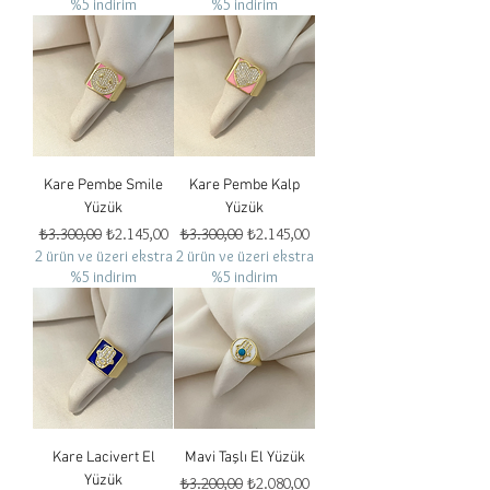
%5 indirim
%5 indirim
Kare Pembe Smile
Kare Pembe Kalp
Yüzük
Yüzük
Normal Fiyat
İndirimli Fiyat
Normal Fiyat
İndirimli Fiyat
₺3.300,00
₺2.145,00
₺3.300,00
₺2.145,00
2 ürün ve üzeri ekstra
2 ürün ve üzeri ekstra
%5 indirim
%5 indirim
Kare Lacivert El
Mavi Taşlı El Yüzük
Yüzük
Normal Fiyat
İndirimli Fiyat
₺3.200,00
₺2.080,00