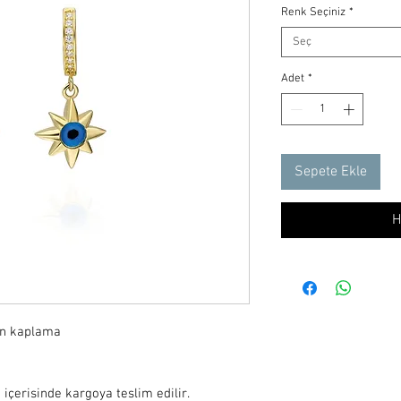
Renk Seçiniz
*
Seç
Adet
*
Sepete Ekle
H
ın kaplama

 içerisinde kargoya teslim edilir.