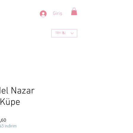
Giriş
TRY (₺)
el Nazar
 Küpe
İndirimli
,60
Fiyat
%5 indirim