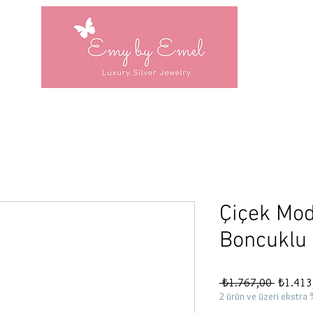
Çiçek Mod
Boncuklu
Normal
 ₺1.767,00 
₺1.413
Fiyat
2 ürün ve üzeri ekstra 