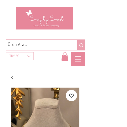
TRY (₺)