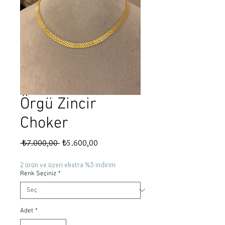
Örgü Zincir
Choker
Normal
İndirimli
 ₺7.000,00 
₺5.600,00
Fiyat
Fiyat
2 ürün ve üzeri ekstra %5 indirim
Renk Seçiniz
*
Adet
*