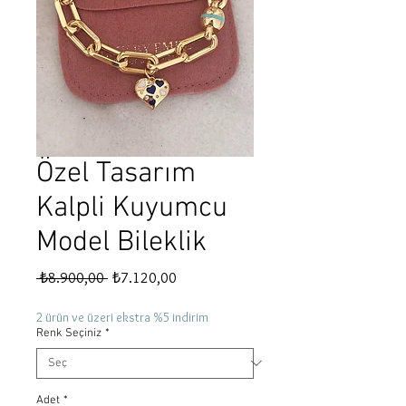
Özel Tasarım
Kalpli Kuyumcu
Model Bileklik
Normal
İndirimli
 ₺8.900,00 
₺7.120,00
Fiyat
Fiyat
2 ürün ve üzeri ekstra %5 indirim
Renk Seçiniz
*
Adet
*