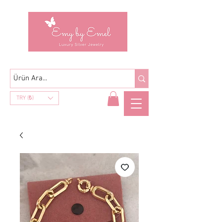
TRY (₺)