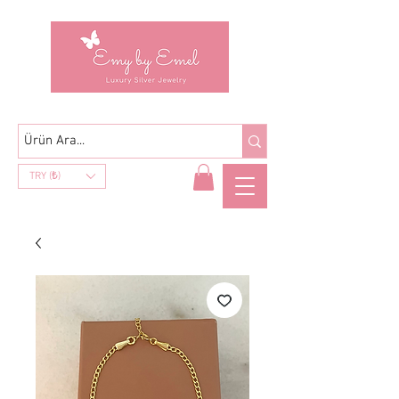
TRY (₺)