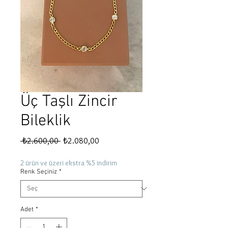
Üç Taşlı Zincir
Bileklik
Normal
İndirimli
 ₺2.600,00 
₺2.080,00
Fiyat
Fiyat
2 ürün ve üzeri ekstra %5 indirim
Renk Seçiniz
*
Adet
*