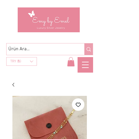
TRY (₺)