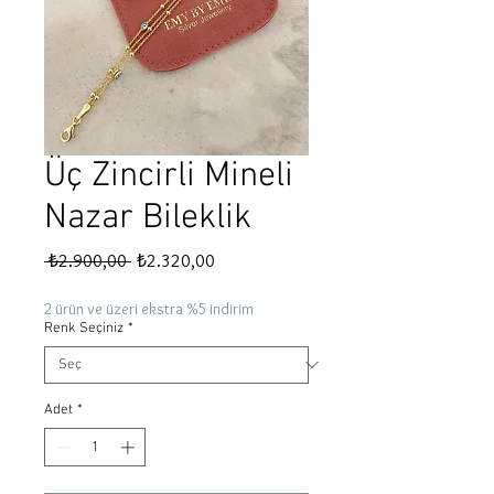
Üç Zincirli Mineli
Nazar Bileklik
Normal
İndirimli
 ₺2.900,00 
₺2.320,00
Fiyat
Fiyat
2 ürün ve üzeri ekstra %5 indirim
Renk Seçiniz
*
Adet
*