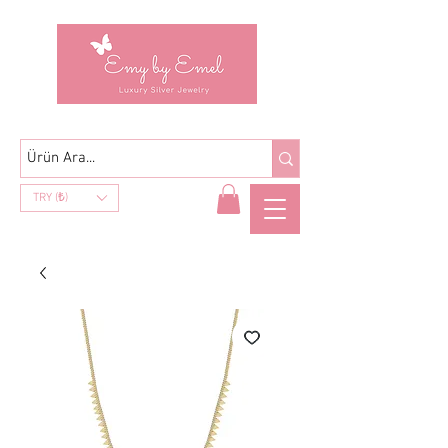
TRY (₺)