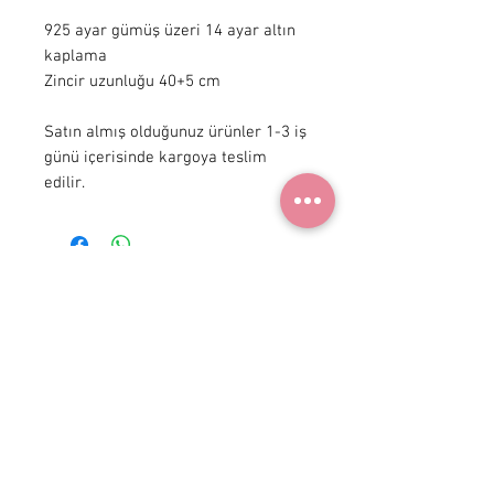
925 ayar gümüş üzeri 14 ayar altın 
kaplama

Zincir uzunluğu 40+5 cm 

Satın almış olduğunuz ürünler 1-3 iş 
günü içerisinde kargoya teslim 
edilir.
+ 90 531
922 98 30
Instagram Shop
Üyelik Sözleşmesi
Teslimat ve İade
Gizlilik Politikası