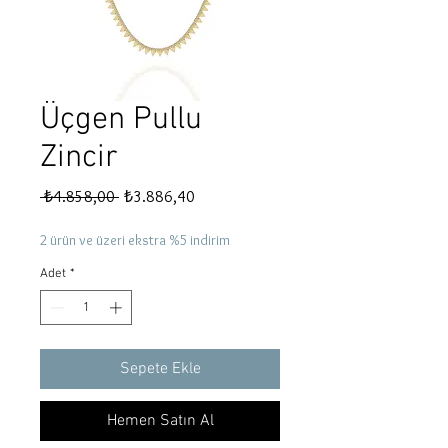
Üçgen Pullu
Zincir
Normal
İndirimli
 ₺4.858,00 
₺3.886,40
Fiyat
Fiyat
2 ürün ve üzeri ekstra %5 indirim
Adet
*
Sepete Ekle
Hemen Satın Al