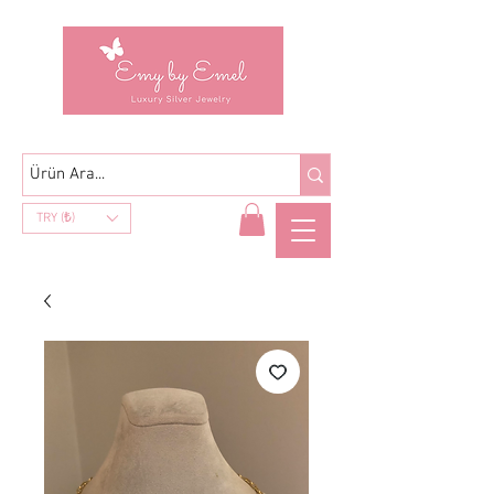
TRY (₺)