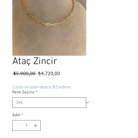
Ataç Zincir
Normal
İndirimli
 ₺5.900,00 
₺4.720,00
Fiyat
Fiyat
2 ürün ve üzeri ekstra %5 indirim
Renk Seçiniz
*
Adet
*