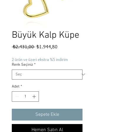
Büyük Kalp Küpe
Normal
İndirimli
 ₺2.431,00 
₺1.944,80
Fiyat
Fiyat
2 ürün ve üzeri ekstra %5 indirim
Renk Seçiniz
*
Adet
*
Sepete Ekle
Hemen Satın Al