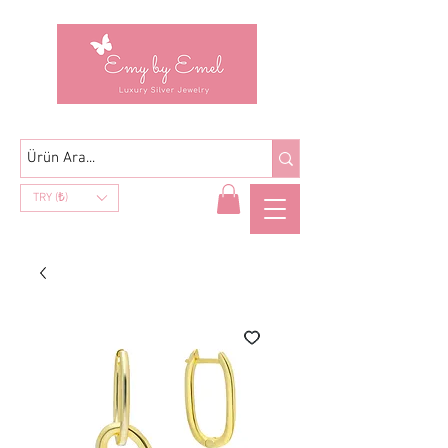
TRY (₺)