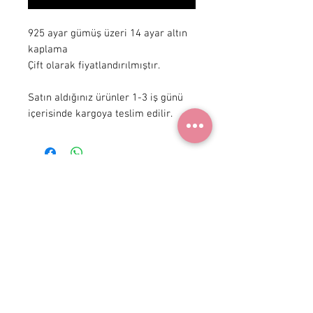
925 ayar gümüş üzeri 14 ayar altın 
kaplama

Çift olarak fiyatlandırılmıştır.

Satın aldığınız ürünler 1-3 iş günü 
içerisinde kargoya teslim edilir.
+ 90 531
922 98 30
Instagram Shop
Üyelik Sözleşmesi
Teslimat ve İade
Gizlilik Politikası