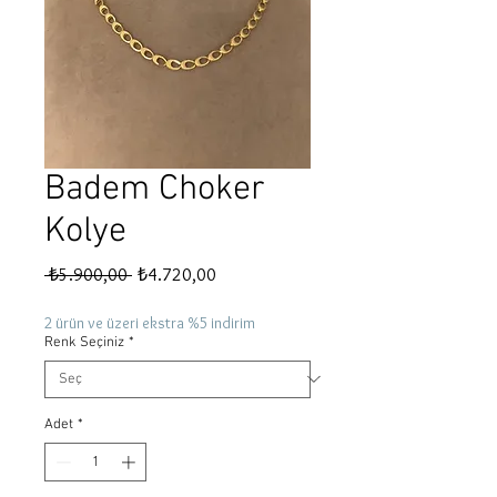
Badem Choker
Kolye
Normal
İndirimli
 ₺5.900,00 
₺4.720,00
Fiyat
Fiyat
2 ürün ve üzeri ekstra %5 indirim
Renk Seçiniz
*
Adet
*