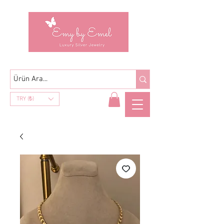
TRY (₺)