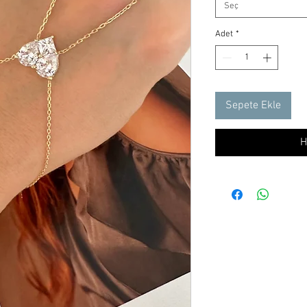
Seç
Adet
*
Sepete Ekle
H