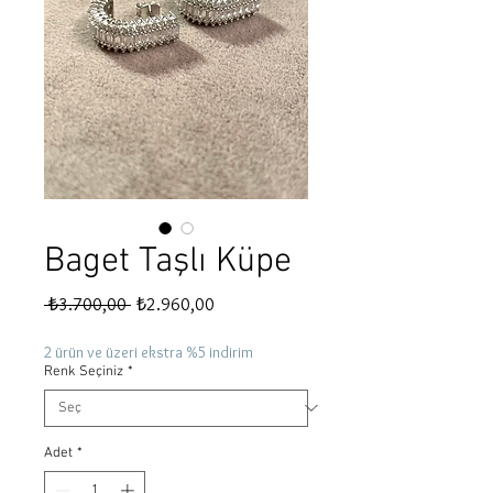
Baget Taşlı Küpe
Normal
İndirimli
 ₺3.700,00 
₺2.960,00
Fiyat
Fiyat
2 ürün ve üzeri ekstra %5 indirim
Renk Seçiniz
*
Adet
*