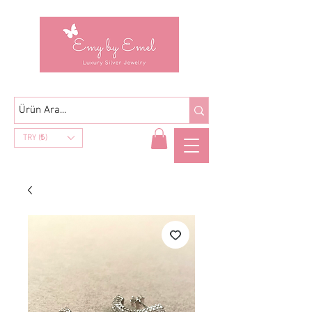
TRY (₺)