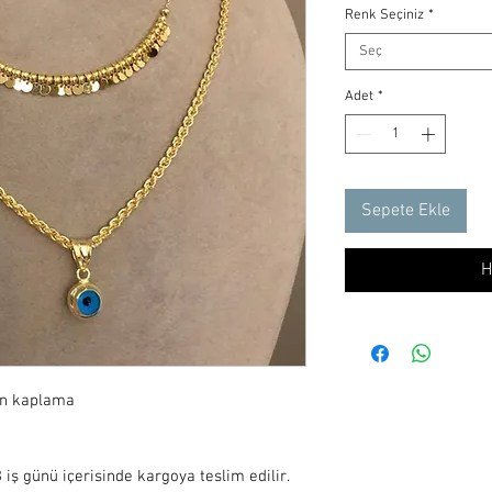
Renk Seçiniz
*
Seç
Adet
*
Sepete Ekle
H
ın kaplama

iş günü içerisinde kargoya teslim edilir.