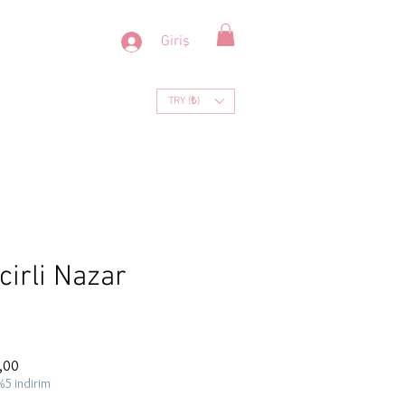
Giriş
TRY (₺)
cirli Nazar
İndirimli
,00
Fiyat
%5 indirim