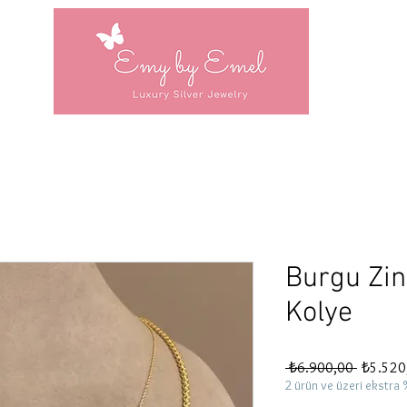
Burgu Zin
Kolye
Normal
 ₺6.900,00 
₺5.520
Fiyat
2 ürün ve üzeri ekstra 