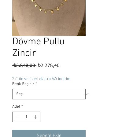
Dövme Pullu
Zincir
Normal
İndirimli
 ₺2.848,00 
₺2.278,40
Fiyat
Fiyat
2 ürün ve üzeri ekstra %5 indirim
Renk Seçiniz
*
Adet
*
Sepete Ekle