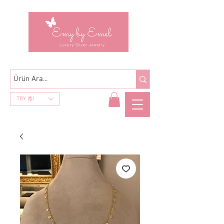
TRY (₺)