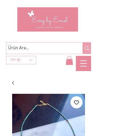
TRY (₺)