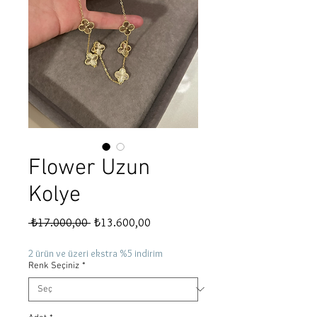
Flower Uzun
Kolye
Normal
İndirimli
 ₺17.000,00 
₺13.600,00
Fiyat
Fiyat
2 ürün ve üzeri ekstra %5 indirim
Renk Seçiniz
*