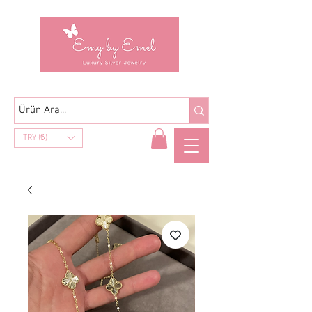
TRY (₺)