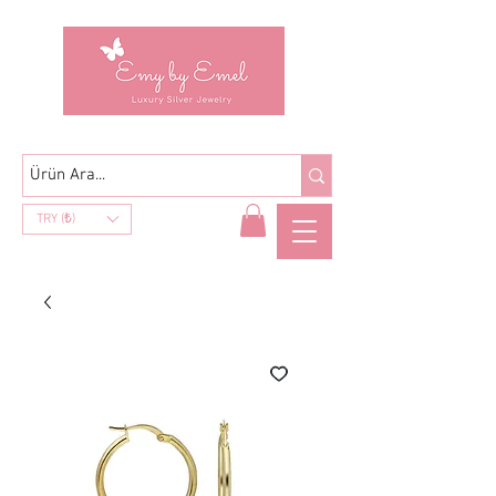
TRY (₺)