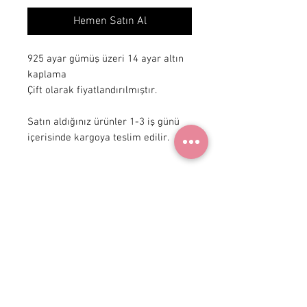
Hemen Satın Al
925 ayar gümüş üzeri 14 ayar altın 
kaplama

Çift olarak fiyatlandırılmıştır.

Satın aldığınız ürünler 1-3 iş günü 
içerisinde kargoya teslim edilir.
+ 90 531
922 98 30
Instagram Shop
Üyelik Sözleşmesi
Teslimat ve İade