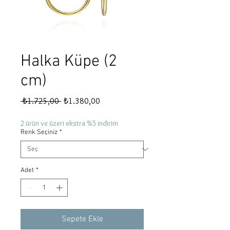
Halka Küpe (2
cm)
Normal
İndirimli
 ₺1.725,00 
₺1.380,00
Fiyat
Fiyat
2 ürün ve üzeri ekstra %5 indirim
Renk Seçiniz
*
Adet
*
Sepete Ekle