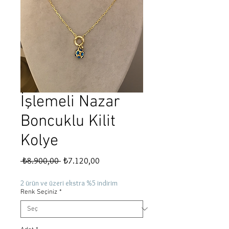
İşlemeli Nazar
Boncuklu Kilit
Kolye
Normal
İndirimli
 ₺8.900,00 
₺7.120,00
Fiyat
Fiyat
2 ürün ve üzeri ekstra %5 indirim
Renk Seçiniz
*