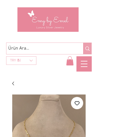
TRY (₺)