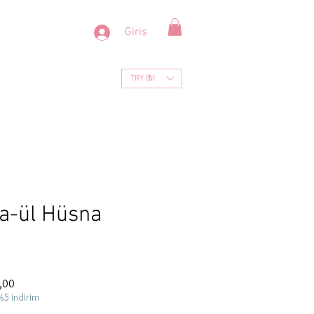
Giriş
TRY (₺)
ma-ül Hüsna
İndirimli
,00
Fiyat
%5 indirim