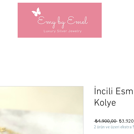
İncili Es
Kolye
Normal
 ₺4.900,00 
₺3.920
Fiyat
2 ürün ve üzeri ekstra 