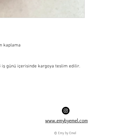
ın kaplama

iş günü içerisinde kargoya teslim edilir.
www.emybyemel.com
© Emy by Emel