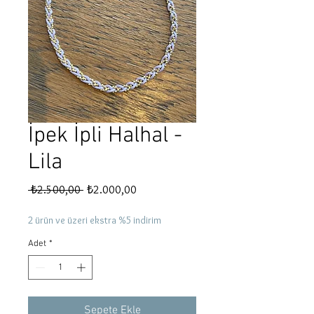
İpek İpli Halhal -
Lila
Normal
İndirimli
 ₺2.500,00 
₺2.000,00
Fiyat
Fiyat
2 ürün ve üzeri ekstra %5 indirim
Adet
*
Sepete Ekle