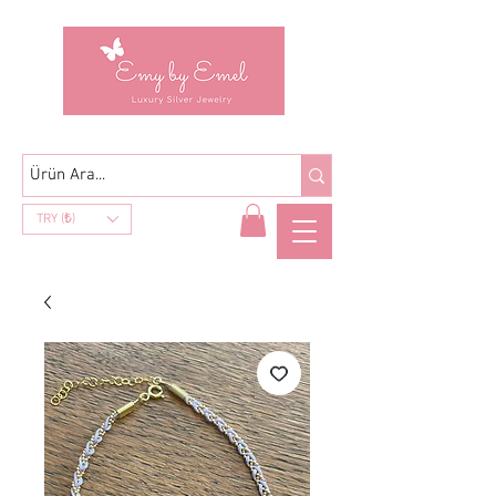
TRY (₺)