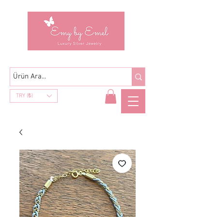
TRY (₺)