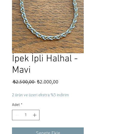
İpek İpli Halhal -
Mavi
Normal
İndirimli
 ₺2.500,00 
₺2.000,00
Fiyat
Fiyat
2 ürün ve üzeri ekstra %5 indirim
Adet
*
Sepete Ekle