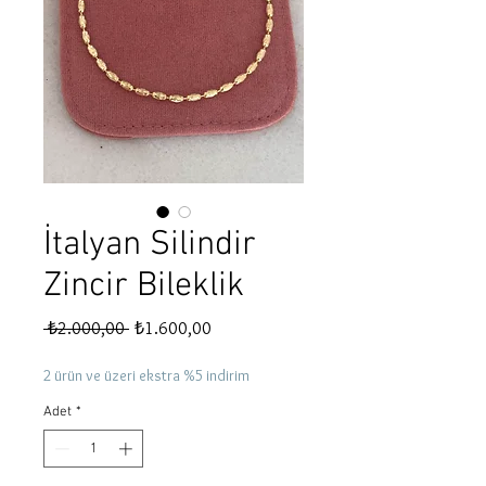
İtalyan Silindir
Zincir Bileklik
Normal
İndirimli
 ₺2.000,00 
₺1.600,00
Fiyat
Fiyat
2 ürün ve üzeri ekstra %5 indirim
Adet
*