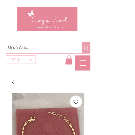
TRY (₺)