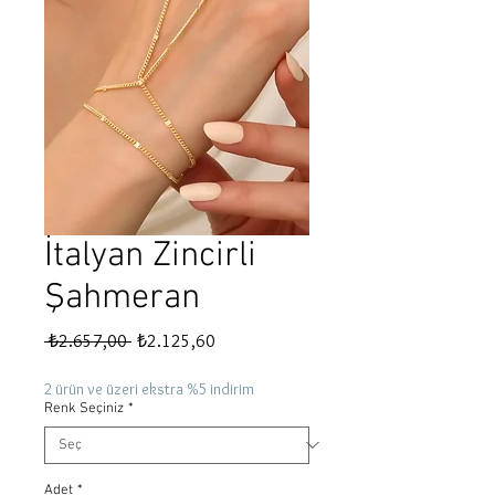
İtalyan Zincirli
Şahmeran
Normal
İndirimli
 ₺2.657,00 
₺2.125,60
Fiyat
Fiyat
2 ürün ve üzeri ekstra %5 indirim
Renk Seçiniz
*
Adet
*