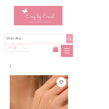
TRY (₺)