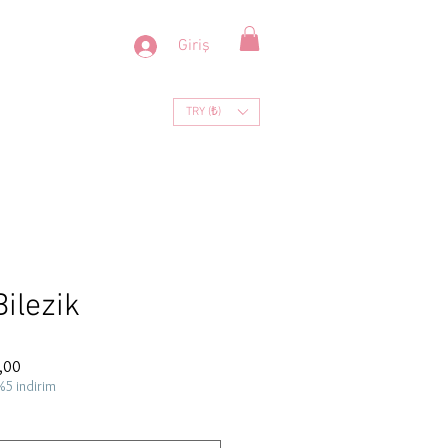
Giriş
TRY (₺)
Bilezik
İndirimli
,00
Fiyat
%5 indirim