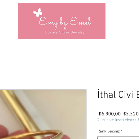
İthal Çivi 
Normal
 ₺6.900,00 
₺5.520
Fiyat
2 ürün ve üzeri ekstra 
Renk Seçiniz
*