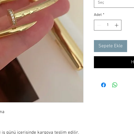
Seç
Adet
*
Sepete Ekle
H
ma

iş günü içerisinde kargoya teslim edilir.