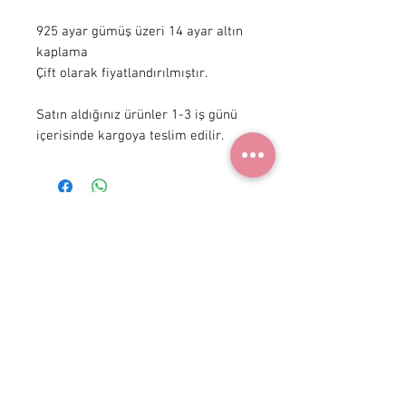
925 ayar gümüş üzeri 14 ayar altın 
kaplama

Çift olarak fiyatlandırılmıştır. 

Satın aldığınız ürünler 1-3 iş günü 
içerisinde kargoya teslim edilir.
+ 90 531
922 98 30
Instagram Shop
Üyelik Sözleşmesi
Teslimat ve İade
Gizlilik Politikası