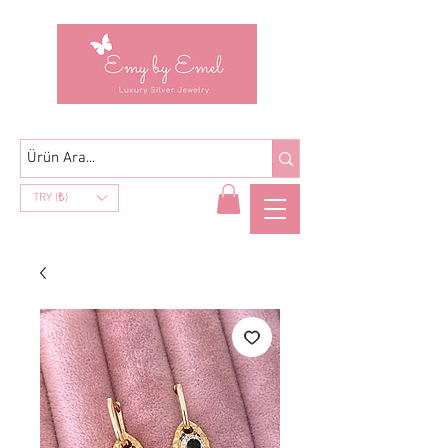
TRY (₺)