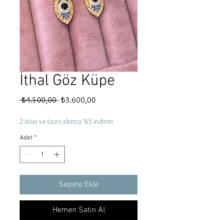
İthal Göz Küpe
Normal
İndirimli
 ₺4.500,00 
₺3.600,00
Fiyat
Fiyat
2 ürün ve üzeri ekstra %5 indirim
Adet
*
Sepete Ekle
Hemen Satın Al