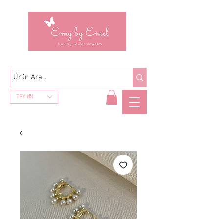
TRY (₺)