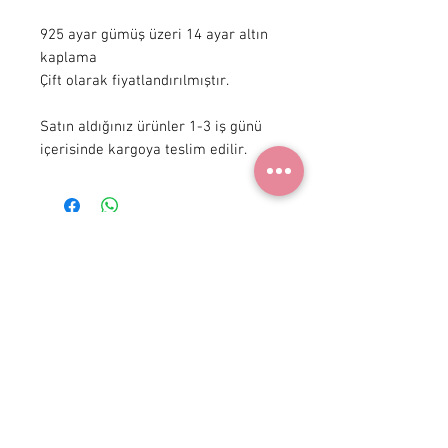
925 ayar gümüş üzeri 14 ayar altın 
kaplama

Çift olarak fiyatlandırılmıştır.

Satın aldığınız ürünler 1-3 iş günü 
içerisinde kargoya teslim edilir.
+ 90 531
922 98 30
Instagram Shop
Üyelik Sözleşmesi
Teslimat ve İade
Gizlilik Politikası