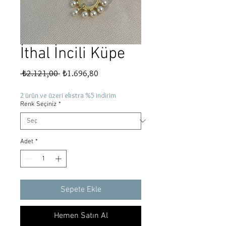
İthal İncili Küpe
Normal
İndirimli
 ₺2.121,00 
₺1.696,80
Fiyat
Fiyat
2 ürün ve üzeri ekstra %5 indirim
Renk Seçiniz
*
Adet
*
Sepete Ekle
Hemen Satın Al