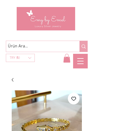
TRY (₺)