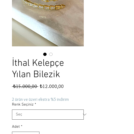
İthal Kelepçe
Yılan Bilezik
Normal
İndirimli
 ₺15.000,00 
₺12.000,00
Fiyat
Fiyat
2 ürün ve üzeri ekstra %5 indirim
Renk Seçiniz
*
Adet
*