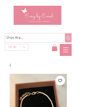
TRY (₺)