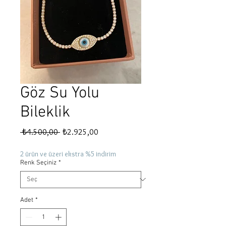
Göz Su Yolu
Bileklik
Normal
İndirimli
 ₺4.500,00 
₺2.925,00
Fiyat
Fiyat
2 ürün ve üzeri ekstra %5 indirim
Renk Seçiniz
*
Adet
*