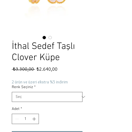
İthal Sedef Taşlı
Clover Küpe
Normal
İndirimli
 ₺3.300,00 
₺2.640,00
Fiyat
Fiyat
2 ürün ve üzeri ekstra %5 indirim
Renk Seçiniz
*
Adet
*