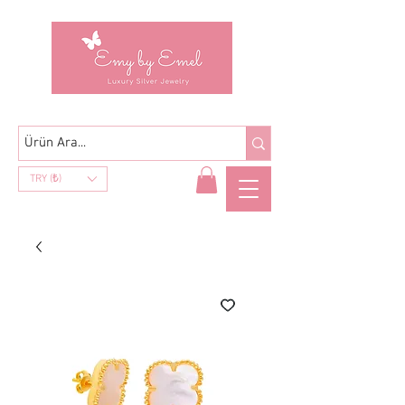
TRY (₺)