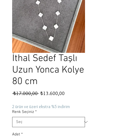
İthal Sedef Taşlı
Uzun Yonca Kolye
80 cm
Normal
İndirimli
 ₺17.000,00 
₺13.600,00
Fiyat
Fiyat
2 ürün ve üzeri ekstra %5 indirim
Renk Seçiniz
*
Adet
*