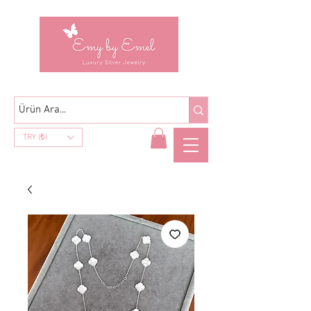
TRY (₺)