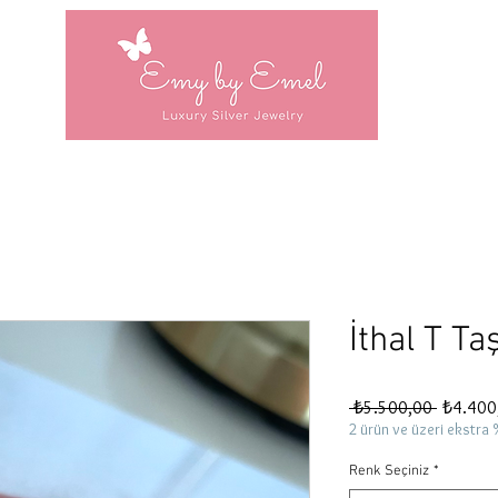
İthal T Ta
Normal
 ₺5.500,00 
₺4.400
Fiyat
2 ürün ve üzeri ekstra 
Renk Seçiniz
*