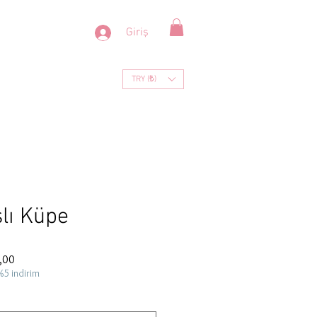
Giriş
TRY (₺)
şlı Küpe
İndirimli
,00
Fiyat
%5 indirim