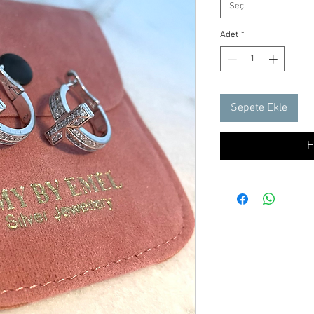
Seç
Adet
*
Sepete Ekle
H