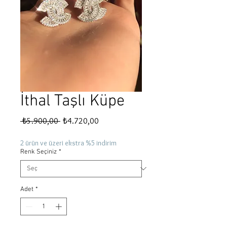
İthal Taşlı Küpe
Normal
İndirimli
 ₺5.900,00 
₺4.720,00
Fiyat
Fiyat
2 ürün ve üzeri ekstra %5 indirim
Renk Seçiniz
*
Adet
*