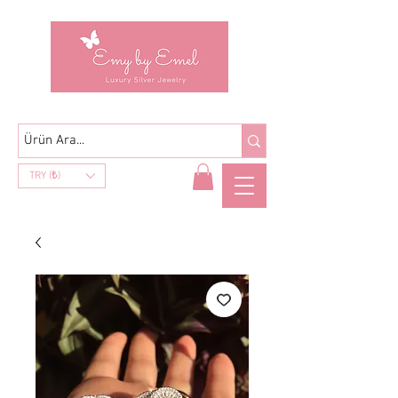
TRY (₺)