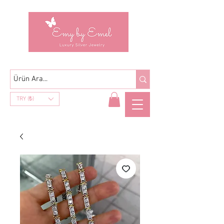
TRY (₺)