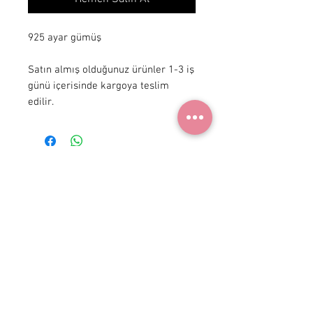
925 ayar gümüş

Satın almış olduğunuz ürünler 1-3 iş 
günü içerisinde kargoya teslim 
edilir.
+ 90 531
922 98 30
Instagram Shop
Üyelik Sözleşmesi
Teslimat ve İade
Gizlilik Politikası