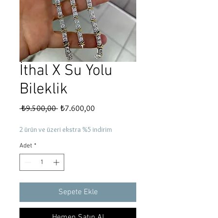
İthal X Su Yolu
Bileklik
Normal
İndirimli
 ₺9.500,00 
₺7.600,00
Fiyat
Fiyat
2 ürün ve üzeri ekstra %5 indirim
Adet
*
Sepete Ekle
Hemen Satın Al