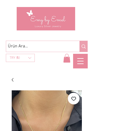
TRY (₺)