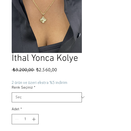
İthal Yonca Kolye
Normal
İndirimli
 ₺3.200,00 
₺2.560,00
Fiyat
Fiyat
2 ürün ve üzeri ekstra %5 indirim
Renk Seçiniz
*
Adet
*