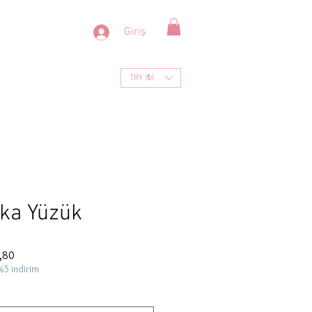
Giriş
TRY (₺)
aka Yüzük
İndirimli
,80
Fiyat
%5 indirim