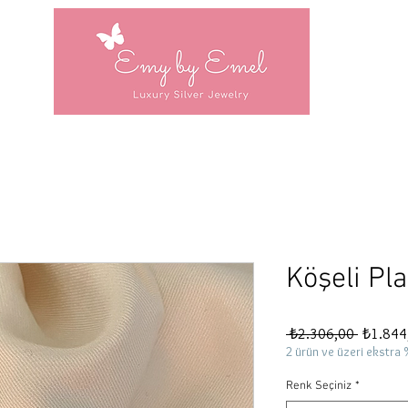
Köşeli Pl
Normal
 ₺2.306,00 
₺1.844
Fiyat
2 ürün ve üzeri ekstra 
Renk Seçiniz
*