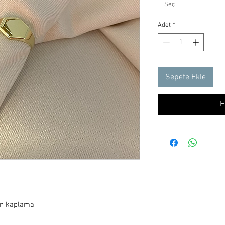
Seç
Adet
*
Sepete Ekle
H
ın kaplama
