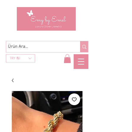
TRY (₺)