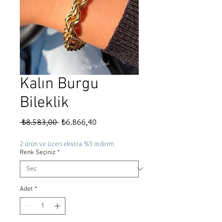
Kalın Burgu
Bileklik
Normal
İndirimli
 ₺8.583,00 
₺6.866,40
Fiyat
Fiyat
2 ürün ve üzeri ekstra %5 indirim
Renk Seçiniz
*
Adet
*