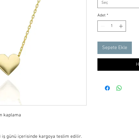
Seç
Adet
*
Sepete Ekle
H
ın kaplama

iş günü içerisinde kargoya teslim edilir.