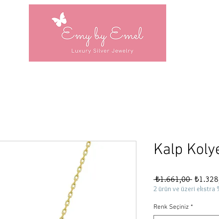
Kalp Koly
Normal
 ₺1.661,00 
₺1.328
Fiyat
2 ürün ve üzeri ekstra 
Renk Seçiniz
*