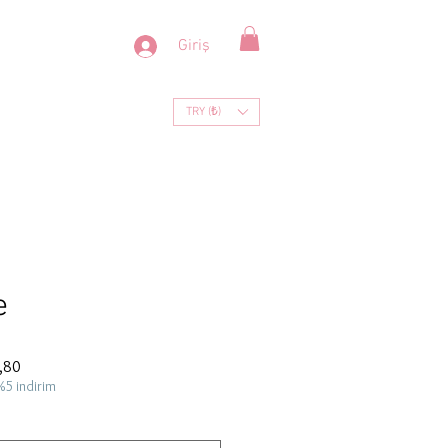
Giriş
TRY (₺)
e
İndirimli
,80
Fiyat
%5 indirim