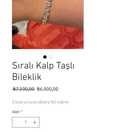
Sıralı Kalp Taşlı
Bileklik
Normal
İndirimli
 ₺7.500,00 
₺6.000,00
Fiyat
Fiyat
2 ürün ve üzeri ekstra %5 indirim
Adet
*