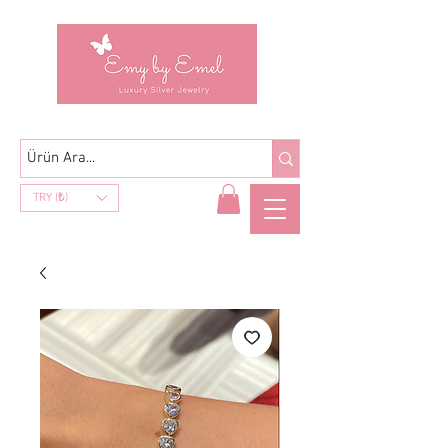
TRY (₺)