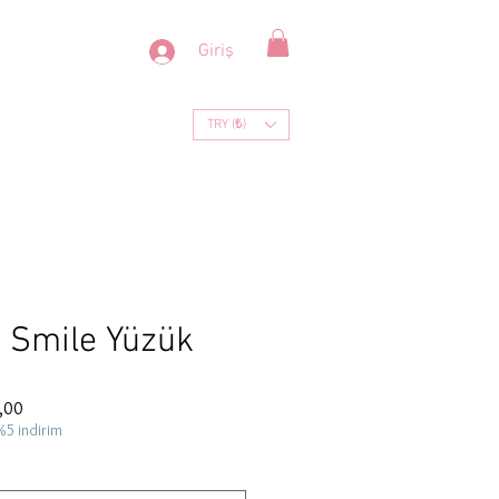
Giriş
TRY (₺)
 Smile Yüzük
İndirimli
,00
Fiyat
%5 indirim