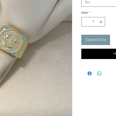
Seç
Adet
*
Sepete Ekle
H