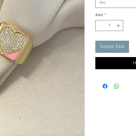
Seç
Adet
*
Sepete Ekle
H