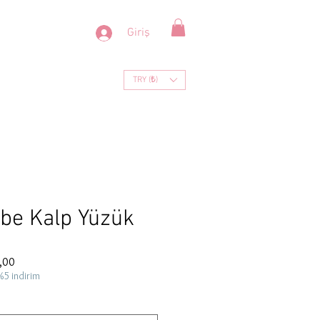
Giriş
TRY (₺)
be Kalp Yüzük
İndirimli
,00
Fiyat
%5 indirim