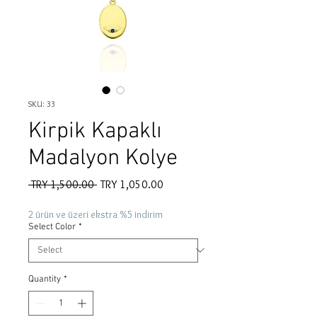
SKU: 33
Kirpik Kapaklı
Madalyon Kolye
Regular
Sale
 TRY 1,500.00 
TRY 1,050.00
Price
Price
2 ürün ve üzeri ekstra %5 indirim
Select Color
*
Quantity
*