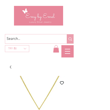
TRY (₺)