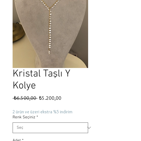
Kristal Taşlı Y
Kolye
Normal
İndirimli
 ₺6.500,00 
₺5.200,00
Fiyat
Fiyat
2 ürün ve üzeri ekstra %5 indirim
Renk Seçiniz
*
Adet
*