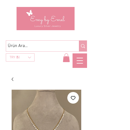
TRY (₺)