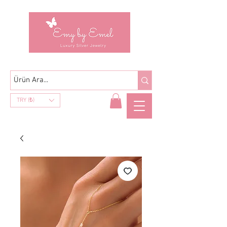
TRY (₺)