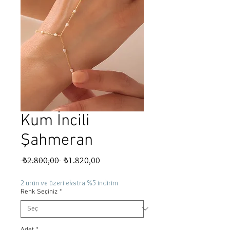
Kum İncili
Şahmeran
Normal
İndirimli
 ₺2.800,00 
₺1.820,00
Fiyat
Fiyat
2 ürün ve üzeri ekstra %5 indirim
Renk Seçiniz
*
Adet
*