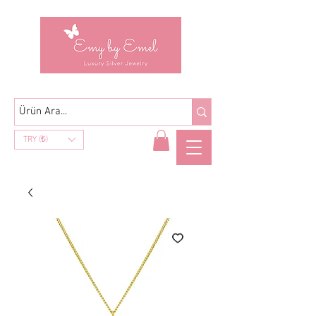
TRY (₺)