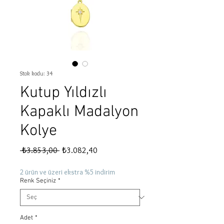
Stok kodu: 34
Kutup Yıldızlı
Kapaklı Madalyon
Kolye
Normal
İndirimli
 ₺3.853,00 
₺3.082,40
Fiyat
Fiyat
2 ürün ve üzeri ekstra %5 indirim
Renk Seçiniz
*
Adet
*