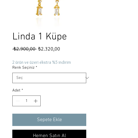
Linda 1 Küpe
Normal
İndirimli
 ₺2.900,00 
₺2.320,00
Fiyat
Fiyat
2 ürün ve üzeri ekstra %5 indirim
Renk Seçiniz
*
Adet
*
Sepete Ekle
Hemen Satın Al