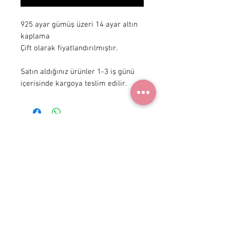
925 ayar gümüş üzeri 14 ayar altın 
kaplama

Çift olarak fiyatlandırılmıştır.

Satın aldığınız ürünler 1-3 iş günü 
içerisinde kargoya teslim edilir.
+ 90 531
922 98 30
Instagram Shop
Üyelik Sözleşmesi
Teslimat ve İade
Gizlilik Politikası