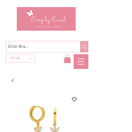
TRY (₺)