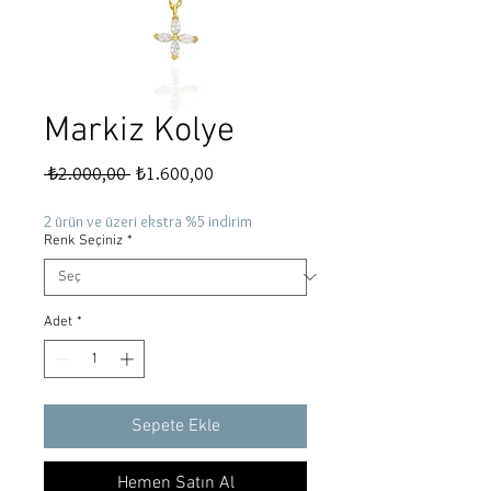
Markiz Kolye
Normal
İndirimli
 ₺2.000,00 
₺1.600,00
Fiyat
Fiyat
2 ürün ve üzeri ekstra %5 indirim
Renk Seçiniz
*
Adet
*
Sepete Ekle
Hemen Satın Al