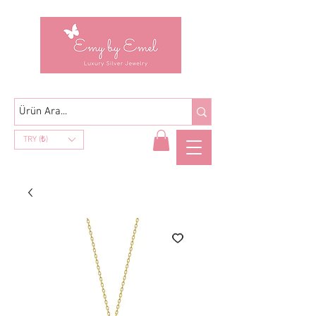
TRY (₺)