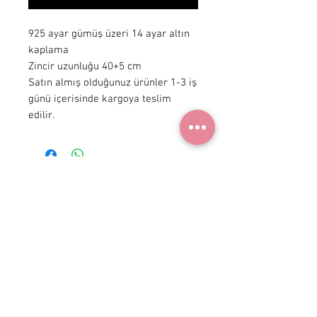
925 ayar gümüş üzeri 14 ayar altın
kaplama
Zincir uzunluğu 40+5 cm
Satın almış olduğunuz ürünler 1-3 iş
günü içerisinde kargoya teslim
edilir.
+ 90 531
922 98 30
Instagram Shop
Üyelik Sözleşmesi
Teslimat ve İade
Gizlilik Politikası