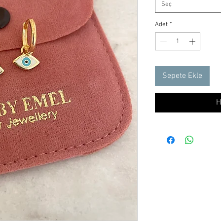
Seç
Adet
*
Sepete Ekle
H