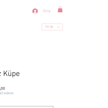
Giriş
TRY (₺)
z Küpe
İndirimli
,00
Fiyat
%5 indirim