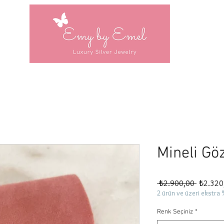
Mineli Gö
Normal
 ₺2.900,00 
₺2.320
Fiyat
2 ürün ve üzeri ekstra 
Renk Seçiniz
*