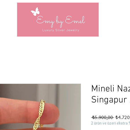
Mineli Na
Singapur 
Normal
 ₺5.900,00 
₺4.720
Fiyat
2 ürün ve üzeri ekstra 