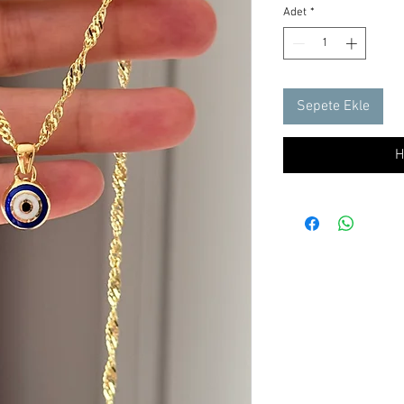
Adet
*
Sepete Ekle
H