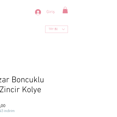
Giriş
TRY (₺)
zar Boncuklu
Zincir Kolye
İndirimli
,00
Fiyat
%5 indirim