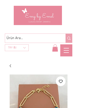
TRY (₺)